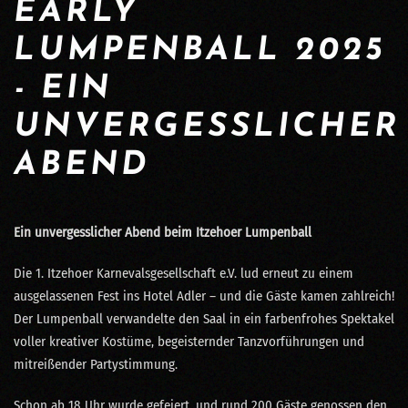
EARLY
LUMPENBALL 2025
- EIN
UNVERGESSLICHER
ABEND
Ein unvergesslicher Abend beim Itzehoer Lumpenball
Die 1. Itzehoer Karnevalsgesellschaft e.V. lud erneut zu einem
ausgelassenen Fest ins Hotel Adler – und die Gäste kamen zahlreich!
Der Lumpenball verwandelte den Saal in ein farbenfrohes Spektakel
voller kreativer Kostüme, begeisternder Tanzvorführungen und
mitreißender Partystimmung.
Schon ab 18 Uhr wurde gefeiert, und rund 200 Gäste genossen den